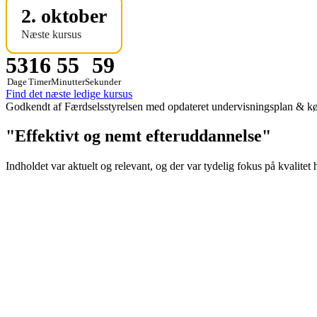
2. oktober
Næste kursus
53
16
55
58
Dage
Timer
Minutter
Sekunder
Find det næste ledige kursus
Godkendt af Færdselsstyrelsen med opdateret undervisningsplan & køre
"Effektivt og nemt efteruddannelse"
Indholdet var aktuelt og relevant, og der var tydelig fokus på kvalitet